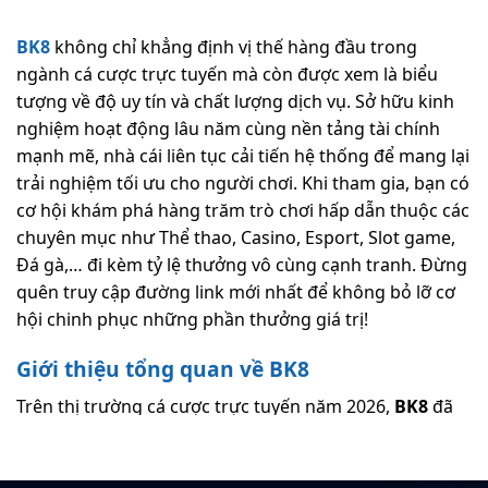
BK8
không chỉ khẳng định vị thế hàng đầu trong
ngành cá cược trực tuyến mà còn được xem là biểu
tượng về độ uy tín và chất lượng dịch vụ. Sở hữu kinh
nghiệm hoạt động lâu năm cùng nền tảng tài chính
mạnh mẽ, nhà cái liên tục cải tiến hệ thống để mang lại
trải nghiệm tối ưu cho người chơi. Khi tham gia, bạn có
cơ hội khám phá hàng trăm trò chơi hấp dẫn thuộc các
chuyên mục như Thể thao, Casino, Esport, Slot game,
Đá gà,… đi kèm tỷ lệ thưởng vô cùng cạnh tranh. Đừng
quên truy cập đường link mới nhất để không bỏ lỡ cơ
hội chinh phục những phần thưởng giá trị!
Giới thiệu tổng quan về BK8
Trên thị trường cá cược trực tuyến năm 2026,
BK8
đã
khẳng định vị thế là “gã khổng lồ” không thể thay thế
tại khu vực Đông Nam Á và châu Á. Được cấp phép