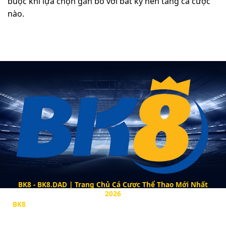
buộc khi lựa chọn gắn bó với bất kỳ nền tảng cá cược
nào.
BK8 - BK8.DAD | Trang Chủ Cá Cược Thể Thao Mới Nhất
2026
BK8
được đánh giá là nền tảng giải trí trực tuyến uy tín,
thu hút người chơi nhờ kho trò chơi phong phú, giao diện
hiện đại, dễ thao tác và trải nghiệm ổn định trong suốt