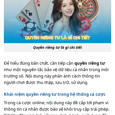
Quyền riêng tư là gì chi tiết
Để hiểu đúng bản chất, cần tiếp cận
quyền riêng tư
như một nguyên tắc bảo vệ dữ liệu cá nhân trong môi
trường số. Nội dung này phản ánh cách thông tin
người chơi được thu thập, lưu trữ, sử dụng.
Khái niệm quyền riêng tư trong hệ thống cá cược
Trong cá cược online, nội dung này đề cập tới phạm vi
thông tin cá nhân được bảo vệ khỏi truy cập trái phép.