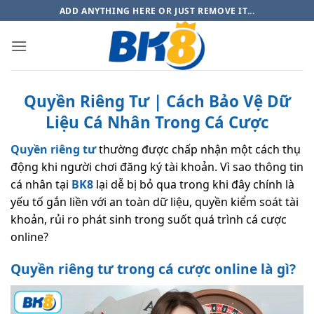
Bỏ
ADD ANYTHING HERE OR JUST REMOVE IT...
qua
nội
dung
Quyền Riêng Tư | Cách Bảo Vệ Dữ
Liệu Cá Nhân Trong Cá Cược
Quyền riêng tư
thường được chấp nhận một cách thụ
động khi người chơi đăng ký tài khoản. Vì sao thông tin
cá nhân tại
BK8
lại dễ bị bỏ qua trong khi đây chính là
yếu tố gắn liền với an toàn dữ liệu, quyền kiểm soát tài
khoản, rủi ro phát sinh trong suốt quá trình cá cược
online?
Quyền riêng tư trong cá cược online là gì?