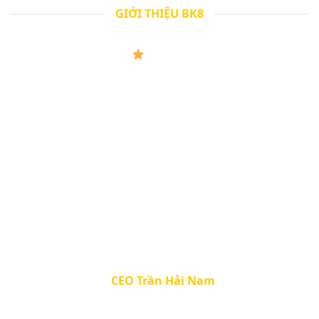
GIỚI THIỆU BK8
Thương Hiệu: BK8
Năm hoạt động: 2000
Địa chỉ: 58 Hoàng Xuân Nhị, Phú Trung, Tân Phú,
Thành phố Hồ Chí Minh, Vietnam
Phone: 0982547114
Website: https://bk8.dad/
Email:
bk8dad@gmail.com
Hashtag: #bk8 #bk8dad #nhacaibk8
#trangchubk8 #bk8com #bk8app #bk8slot
#bk8game #bk8casino #taiappbk8
Nhà Sáng Lập:
CEO Trần Hải Nam