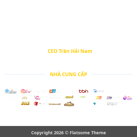
Website: https://bk8.dad/
Email:
bk8dad@gmail.com
Hashtag: #bk8 #bk8dad #nhacaibk8
#trangchubk8 #bk8com #bk8app #bk8slot
#bk8game #bk8casino #taiappbk8
Nhà Sáng Lập:
CEO Trần Hải Nam
NHÀ CUNG CẤP
Copyright 2026 ©
Flatsome Theme