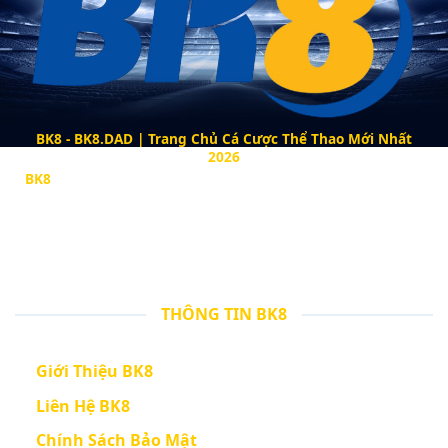
BK8 - BK8.DAD | Trang Chủ Cá Cược Thể Thao Mới Nhất
2026
BK8
được đánh giá là nền tảng giải trí trực tuyến uy tín,
thu hút người chơi nhờ kho trò chơi phong phú, giao diện
hiện đại, dễ thao tác và trải nghiệm ổn định trong suốt
quá trình tham gia.
THÔNG TIN BK8
Giới Thiệu BK8
Liên Hệ BK8
Chính Sách Bảo Mật