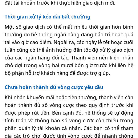
đặt tài khoản trước khi thực hiện giao dịch mới.
Thời gian xử lý kéo dài bất thường
Một số giao dịch có thể mất nhiều thời gian hơn bình
thường do hệ thống ngân hàng đang bảo trì hoặc quá
tải vào giờ cao điểm. Ngoài ra, các ngày lễ tết hoặc cuối
tuần cũng có thể ảnh hưởng đến tốc độ xử lý giao dịch
của các ngân hàng đối tác. Thành viên nên kiên nhẫn
chờ đợi trong vòng hai mươi bốn giờ trước khi liên hệ
bộ phận hỗ trợ khách hàng để được trợ giúp.
Chưa hoàn thành đủ vòng cược yêu cầu
Khi nhận khuyến mãi hoặc tiền thưởng, thành viên cần
hoàn thành đủ số vòng cược theo quy định trước khi
được phép rút tiền. Bên cạnh đó, hệ thống sẽ tự động
tính toán và thông báo số vòng cược còn thiếu trong
phần quản lý tài khoản cá nhân. Các bạn có thể tham
gia các trò chơi được tính vòng cược để nhanh chóng