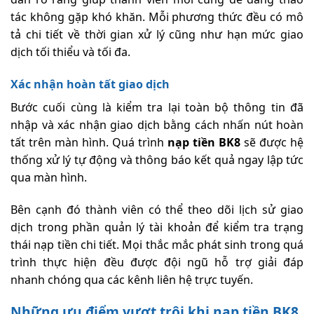
tác không gặp khó khăn. Mỗi phương thức đều có mô
tả chi tiết về thời gian xử lý cũng như hạn mức giao
dịch tối thiểu và tối đa.
Xác nhận hoàn tất giao dịch
Bước cuối cùng là kiểm tra lại toàn bộ thông tin đã
nhập và xác nhận giao dịch bằng cách nhấn nút hoàn
tất trên màn hình. Quá trình
nạp tiền
BK8
sẽ được hệ
thống xử lý tự động và thông báo kết quả ngay lập tức
qua màn hình.
Bên cạnh đó thành viên có thể theo dõi lịch sử giao
dịch trong phần quản lý tài khoản để kiểm tra trạng
thái nạp tiền chi tiết. Mọi thắc mắc phát sinh trong quá
trình thực hiện đều được đội ngũ hỗ trợ giải đáp
nhanh chóng qua các kênh liên hệ trực tuyến.
Những ưu điểm vượt trội khi nạp tiền
BK8