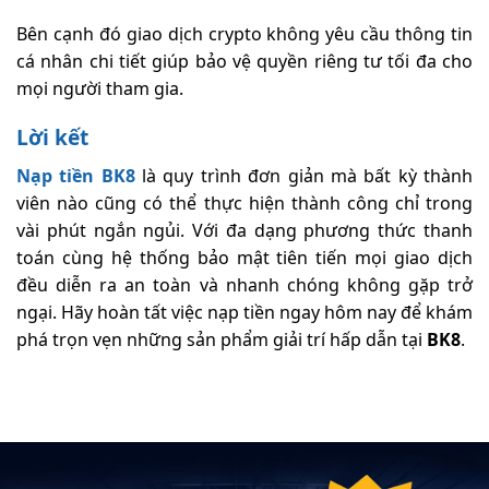
Bên cạnh đó giao dịch crypto không yêu cầu thông tin
cá nhân chi tiết giúp bảo vệ quyền riêng tư tối đa cho
mọi người tham gia.
Lời kết
Nạp tiền
BK8
là quy trình đơn giản mà bất kỳ thành
viên nào cũng có thể thực hiện thành công chỉ trong
vài phút ngắn ngủi. Với đa dạng phương thức thanh
toán cùng hệ thống bảo mật tiên tiến mọi giao dịch
đều diễn ra an toàn và nhanh chóng không gặp trở
ngại. Hãy hoàn tất việc nạp tiền ngay hôm nay để khám
phá trọn vẹn những sản phẩm giải trí hấp dẫn tại
BK8
.