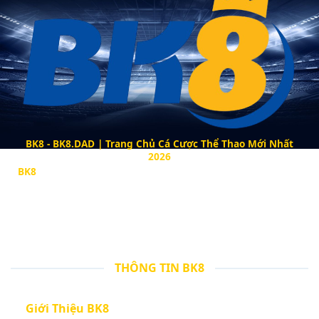
BK8 - BK8.DAD | Trang Chủ Cá Cược Thể Thao Mới Nhất
2026
BK8
được đánh giá là nền tảng giải trí trực tuyến uy tín,
thu hút người chơi nhờ kho trò chơi phong phú, giao diện
hiện đại, dễ thao tác và trải nghiệm ổn định trong suốt
quá trình tham gia.
THÔNG TIN BK8
Giới Thiệu BK8