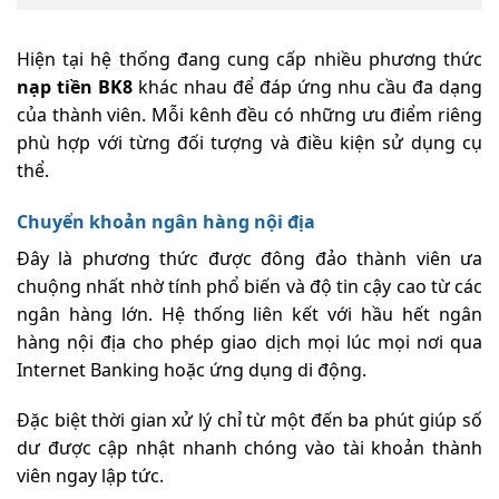
Hiện tại hệ thống đang cung cấp nhiều phương thức
nạp tiền
BK8
khác nhau để đáp ứng nhu cầu đa dạng
của thành viên. Mỗi kênh đều có những ưu điểm riêng
phù hợp với từng đối tượng và điều kiện sử dụng cụ
thể.
Chuyển khoản ngân hàng nội địa
Đây là phương thức được đông đảo thành viên ưa
chuộng nhất nhờ tính phổ biến và độ tin cậy cao từ các
ngân hàng lớn. Hệ thống liên kết với hầu hết ngân
hàng nội địa cho phép giao dịch mọi lúc mọi nơi qua
Internet Banking hoặc ứng dụng di động.
Đặc biệt thời gian xử lý chỉ từ một đến ba phút giúp số
dư được cập nhật nhanh chóng vào tài khoản thành
viên ngay lập tức.