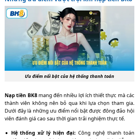
Ưu điểm nổi bật của hệ thống thanh toán
Nạp tiền
BK8
mang đến nhiều lợi ích thiết thực mà các
thành viên không nên bỏ qua khi lựa chọn tham gia.
Dưới đây là những ưu điểm nổi bật được đông đảo hội
viên đánh giá cao sau thời gian trải nghiệm thực tế.
Hệ thống xử lý hiện đại:
Công nghệ thanh toán