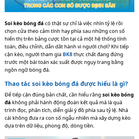
Soi kèo bóng đá
có thật sự chỉ là việc nhìn tỷ lệ rồi
chọn cửa theo cảm tính hay phía sau những con số
hiển thị trên bảng cược tồn tại cả một hệ thống tính
toán, điều chỉnh, dẫn dắt hành vi người chơi? Khi tiếp
cận kèo, người tham gia
BK8
thực chất đang đứng
trước một bài toán xác suất được ngụy trang bằng
ngôn ngữ bóng đá.
Thao tác soi kèo bóng đá được hiểu là gì?
Để tiếp cận đúng bản chất, cần hiểu rằng
soi kèo bóng
đá
không phải hành động đoán kết quả mà là quá
trình đọc, phân tích, diễn giải ý đồ phía sau tỷ lệ. Nhà
cái không đưa ra con số ngẫu nhiên mà xây dựng kèo
dựa trên dữ liệu, phong độ, dòng tiền.