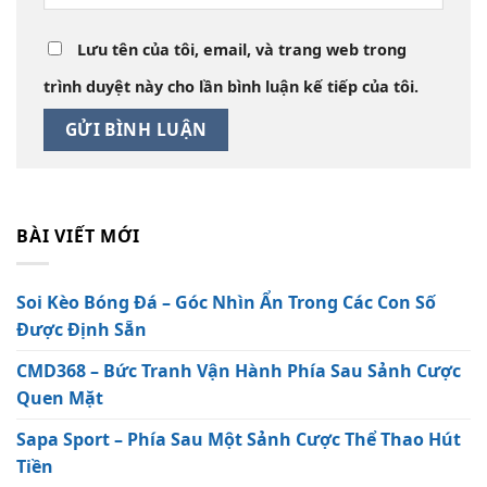
Lưu tên của tôi, email, và trang web trong
trình duyệt này cho lần bình luận kế tiếp của tôi.
BÀI VIẾT MỚI
Soi Kèo Bóng Đá – Góc Nhìn Ẩn Trong Các Con Số
Được Định Sẵn
CMD368 – Bức Tranh Vận Hành Phía Sau Sảnh Cược
Quen Mặt
Sapa Sport – Phía Sau Một Sảnh Cược Thể Thao Hút
Tiền