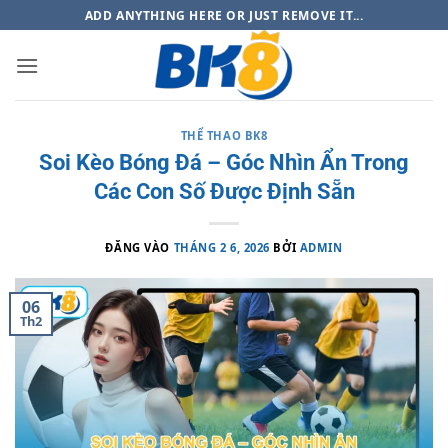
Bỏ
ADD ANYTHING HERE OR JUST REMOVE IT...
qua
nội
dung
THỂ THAO BK8
Soi Kèo Bóng Đá – Góc Nhìn Ẩn Trong
Các Con Số Được Định Sẵn
ĐĂNG VÀO
THÁNG 2 6, 2026
BỞI
ADMIN
06
Th2