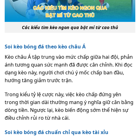
Các kiểu tìm kèo ngon qua bật mí từ cao thủ
Soi kèo bóng đá theo kèo châu Á
Kèo châu Á tập trung vào mức chấp giữa hai đội, phản
ánh tương quan sức mạnh đã được cân chỉnh. Khi đọc
dạng kèo này, người chơi chú ý mốc chấp ban đầu,
hướng tăng giảm trước trận.
Trong kiểu tỷ lệ cược này, việc kèo chấp đứng yên
trong thời gian dài thường mang ý nghĩa giữ cân bằng
dòng tiền. Ngược lại, kèo biến động sớm thể hiện sự
điều chỉnh rủi ro từ nhà cái.
Soi kèo bóng đá chuẩn chỉ qua kèo tài xỉu