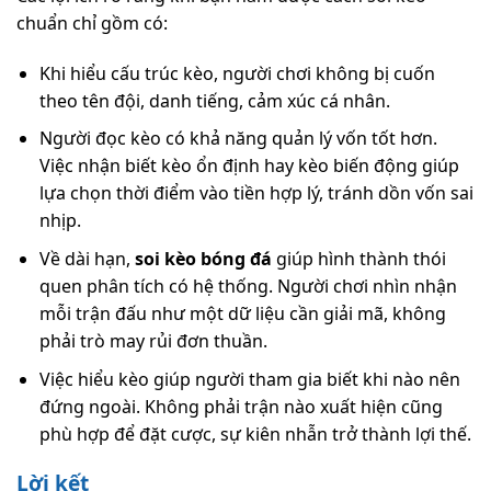
chuẩn chỉ gồm có:
Khi hiểu cấu trúc kèo, người chơi không bị cuốn
theo tên đội, danh tiếng, cảm xúc cá nhân.
Người đọc kèo có khả năng quản lý vốn tốt hơn.
Việc nhận biết kèo ổn định hay kèo biến động giúp
lựa chọn thời điểm vào tiền hợp lý, tránh dồn vốn sai
nhịp.
Về dài hạn,
soi kèo bóng đá
giúp hình thành thói
quen phân tích có hệ thống. Người chơi nhìn nhận
mỗi trận đấu như một dữ liệu cần giải mã, không
phải trò may rủi đơn thuần.
Việc hiểu kèo giúp người tham gia biết khi nào nên
đứng ngoài. Không phải trận nào xuất hiện cũng
phù hợp để đặt cược, sự kiên nhẫn trở thành lợi thế.
Lời kết