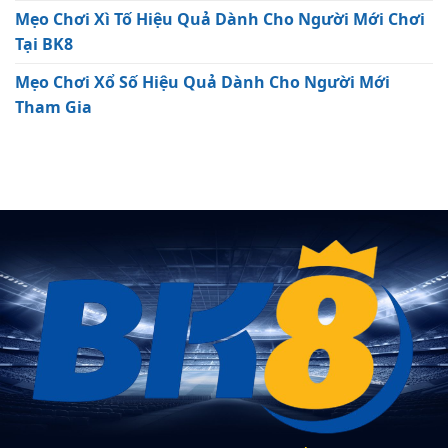
Mẹo Chơi Xì Tố Hiệu Quả Dành Cho Người Mới Chơi
Tại BK8
Mẹo Chơi Xổ Số Hiệu Quả Dành Cho Người Mới
Tham Gia