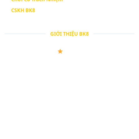
CSKH BK8
GIỚI THIỆU BK8
Thương Hiệu: BK8
Năm hoạt động: 2000
Địa chỉ: 58 Hoàng Xuân Nhị, Phú Trung, Tân Phú,
Thành phố Hồ Chí Minh, Vietnam
Phone: 0982547114
Website: https://bk8.dad/
Email:
bk8dad@gmail.com
Hashtag: #bk8 #bk8dad #nhacaibk8
#trangchubk8 #bk8com #bk8app #bk8slot