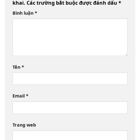
khai.
Các trường bắt buộc được đánh dấu
*
Bình luận
*
Tên
*
Email
*
Trang web