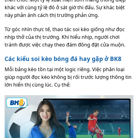
khác với cùng tỷ lệ đó ở sát giờ thi đấu. Sự khác biệt
này phản ánh cách thị trường phản ứng.
Từ góc nhìn thực tế, thao tác soi kèo giống như đọc
nhịp thở của thị trường. Khi hiểu nhịp, người chơi
tránh được việc chạy theo đám đông đặt cửa muộn.
Các kiểu soi kèo bóng đá hay gặp ở BK8
Mỗi bảng kèo tồn tại một logic riêng. Việc phân loại
giúp người đọc kèo không bị rối trước lượng thông tin
lớn hiển thị cùng lúc. Cụ thể: